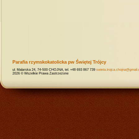
Parafia rzymskokatolicka pw Świętej Trójcy
ul. Malarska 24, 74-500 CHOJNA, tel. +48 693 867 739
swieta.trojca.chojna@gmail
2026 © Wszelkie Prawa Zastrzeżone