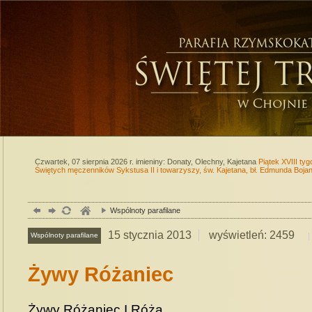
Czwartek, 07 sierpnia 2026 r.
imieniny: Donaty, Olechny, Kajetana
Piątek XVIII t
Świętych męczenników Sykstusa II i towarzyszy, św. Kajetana, bł. Edmunda Boj
Wspólnoty parafilane
15
stycznia
2013
wyświetleń: 2459
Wspólnoty parafilane
Żywy Różaniec
Żywy Różaniec I Róża