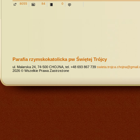
8055
84
0
Parafia rzymskokatolicka pw Świętej Trójcy
ul. Malarska 24, 74-500 CHOJNA, tel. +48 693 867 739
swieta.trojca.chojna@gmail
2026 © Wszelkie Prawa Zastrzeżone