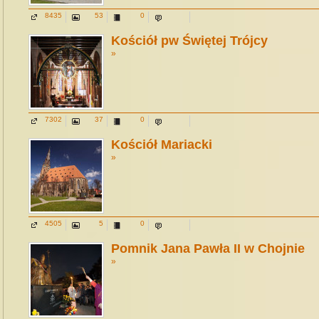
8435
53
0
Kościół pw Świętej Trójcy
»
7302
37
0
Kościół Mariacki
»
4505
5
0
Pomnik Jana Pawła II w Chojnie
»