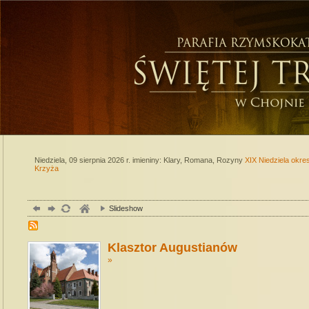
Niedziela, 09 sierpnia 2026 r.
imieniny: Klary, Romana, Rozyny
XIX Niedziela okre
Krzyża
Slideshow
Klasztor Augustianów
»