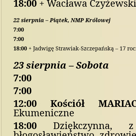
18
:00
+ Wacława Czyżewskie
22
sierpnia
–
P
i
ątek,
NMP Królowej
7:00
7
:00
1
8
:00
+ Jadwigę Strawiak-Szczepańską – 17 roc
23
sierpni
a
–
S
obot
a
7:00
7:00
1
2:00 Kościół MARIA
Ekumeniczne
1
8
:
0
0
Dziękczynna,
błogosławieństwo, zdrowie