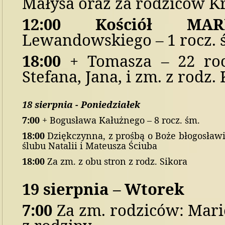
Małysa oraz za rodziców Kr
1
2
:
0
0 Kościół M
A
Lewandowskiego – 1 rocz. 
1
8
:00
+ Tomasza – 22 roc
Stefana, Jana, i zm. z rodz. 
1
8
sierpni
a
-
Poniedziałek
7
:0
0
+ Bogusława Kałużnego – 8 rocz. śm.
1
8
:
0
0
Dziękczynna, z prośbą o Boże błogosław
ślubu Natalii i Mateusza Ściuba
18:00
Za zm. z obu stron z rodz. Sikora
1
9
sierpni
a – Wtorek
7:00
Za zm. rodziców: Mari