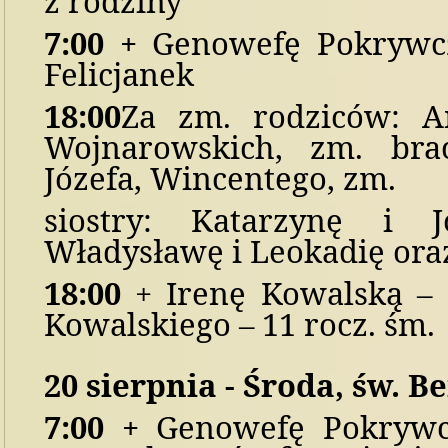
z rodziny
7:00
+
Genowefę Pokrywcz
Felicjanek
1
8:00
Za zm. rodziców:
A
Wojnarowskich, zm. braci
Józefa, Wincentego, zm.
siostry: Katarzynę i J
Władysławę i Leokadię ora
1
8:00
+ Irenę Kowalską – 
Kowalskiego – 11 rocz. śm.
20
sierpni
a
-
Ś
roda,
św. B
7:00
+
Genowefę Pokrywc