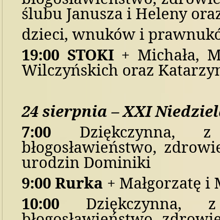
ślubu Janusza i Heleny ora
dzieci, wnuków i prawnuk
1
9
:
0
0
STOKI
+ Michała, M
Wilczyńskich oraz Katarzy
24
sierpni
a
–
X
X
I
Niedzie
7:00
Dziękczynn
a, z
błogosławieństwo,
zdrowi
urodzin Dominiki
9
:00
Rurka
+ Małgorzatę i
10:00
Dziękczynn
a, z
błogosławieństwo,
zdrowi