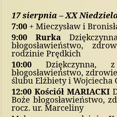
1
7
sierpni
a
–
X
X
Niedziel
7:00
+
Mieczysław i Bronis
9
:00
Rurka
Dziękczynn
błogosławieństwo,
zdrow
rodzinie Prędkich
10:00
Dziękczynn
a, z
błogosławieństwo,
zdrowi
ślubu Elżbiety i Wojciecha 
1
2
:
0
0 Kościół M
ARIACKI
D
Boże błogosławieństwo, z
rocz. ur. Marceliny