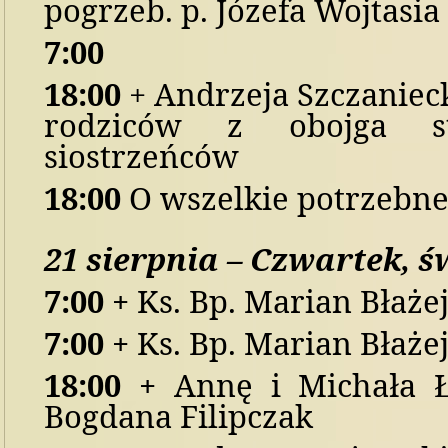
p
ogrzeb. p. Józefa Wojtasia
7:00
1
8
:00
+ Andrzeja Szczanieck
rodziców z obojga s
siostrzeńców
1
8
:00
O wszelkie potrzebne 
21
sierpni
a
–
Czwarte
k,
ś
7:00 +
Ks. Bp. Marian Błaże
7
:00
+
Ks. Bp. Marian Błaże
18
:00
+
Annę i Michała Ł
Bogdana Filipczak