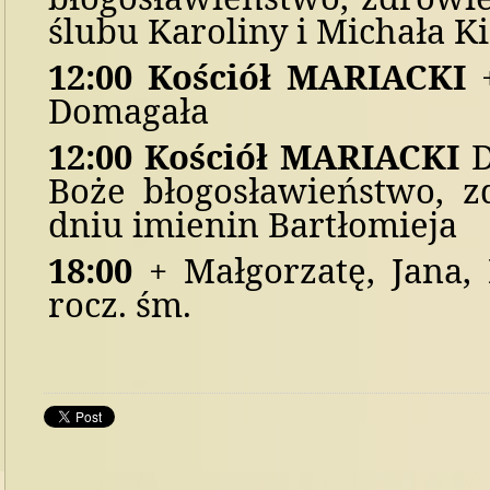
ślubu Karoliny i Michała K
1
2
:
0
0 Kościół M
ARIACKI
Domagała
1
2
:
0
0 Kościół M
ARIACKI
D
Boże błogosławieństwo, 
dniu imienin Bartłomieja
1
8
:00
+ Małgorzatę, Jana,
rocz. śm.
do góry
drukuj
cofnij