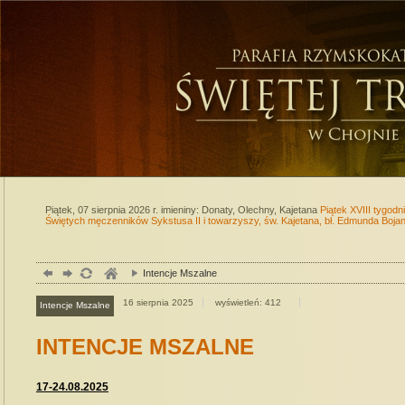
Piątek, 07 sierpnia 2026 r.
imieniny: Donaty, Olechny, Kajetana
Piątek XVIII tygod
Świętych męczenników Sykstusa II i towarzyszy, św. Kajetana, bł. Edmunda Boj
Intencje Mszalne
16
sierpnia
2025
wyświetleń: 412
Intencje Mszalne
INTENCJE MSZALNE
17-
24
.08.
2025