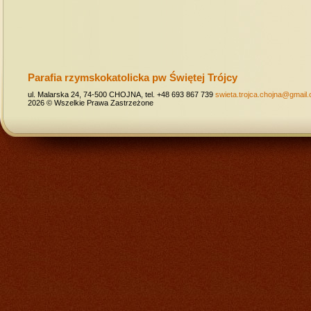
Parafia rzymskokatolicka pw Świętej Trójcy
ul. Malarska 24, 74-500 CHOJNA, tel. +48 693 867 739
swieta.trojca.chojna@gmail
2026 © Wszelkie Prawa Zastrzeżone