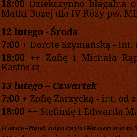
1
8
:00
Dziękczynno błagalna o 
Matki Bożej dla IV Róży pw. MB
12
lutego
-
Środa
7:00
+ Dorotę Szymańską - int.
1
8
:00
+
+
Zofię i Michała Rą
Kasińską
13
lutego
–
Czwarte
k
7
:00
+ Zofię Zarzycką - int. od
1
8
:00
+
+
Stefanię i Edwarda Ma
14
lutego
–
P
iąte
k,
święto Cyryla i Metodego oraz św.