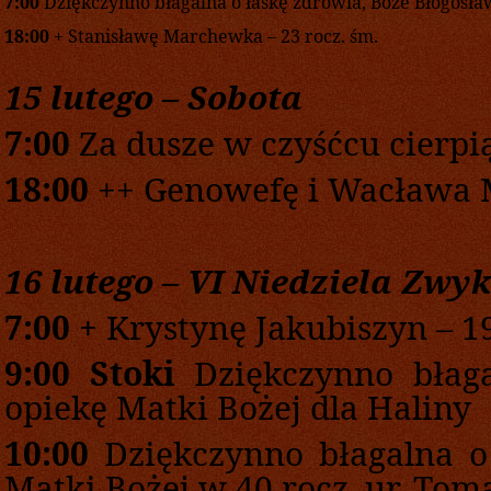
7:00
Dziękczynno błagalna
o łaskę zdrowia, Boże Błogosła
18:00
+ Stanisławę Marchewka – 23 rocz. śm.
15
lutego
– Sobota
7
:00
Za dusze w czyśćcu cierpi
1
8
:
0
0
++ Genowefę i Wacława 
16
lutego –
V
I
Niedziela
Zwyk
7
:00
+
Krystynę Jakubiszyn – 19
9:00
S
toki
Dziękczynno bła
opiekę Matki Bożej dla
Haliny
10:00
Dziękczynno błagalna o
Matki Bożej w 40 rocz. ur. Tom