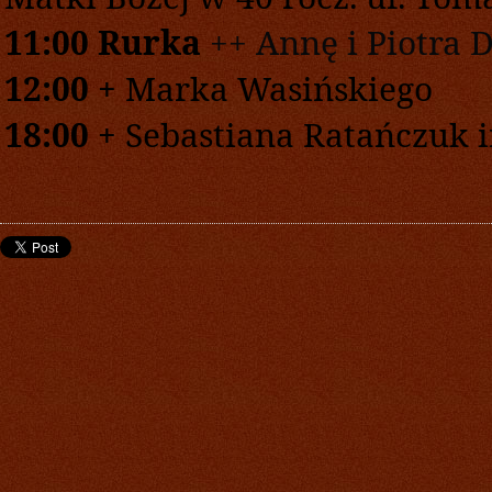
1
1
:
0
0 Rurka
+
+ Annę i Piotra 
1
2
:
0
0
+
Marka Wasińskiego
1
8
:00
+
Sebastiana Ratańczuk i