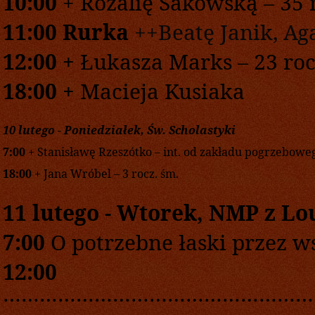
10:00
+ Rozalię Sakowską – 35 
1
1
:
0
0 Rurka
+
+
Beatę Janik, Ag
1
2
:
0
0
+
Łukasza Marks – 23 roc
1
8
:00
+
Macieja Kusiaka
10
lutego
-
Poniedziałe
k,
Św.
Scholastyki
7
:00
+
Stanisławę Rzeszótko – int. od zakładu pogrzeboweg
1
8
:00
+ Jana Wróbel – 3 rocz. śm.
11
lutego
-
Wtore
k,
NMP z Lo
7:00
O potrzebne łaski przez w
1
2:00
……………………………………………