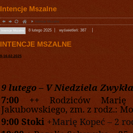
Intencje Mszalne
Intencje Mszalne
8
lutego
2025
wyświetleń: 387
Intencje Mszalne
INTENCJE MSZALNE
9-
16
.0
2
.2025
9
lutego –
V
Niedziela
Zwykł
7
:00
+
+
Rodziców Marię
Jakubowskiego, zm. z rodz.: Mo
9:00
S
toki
+
Marię Kopeć – 2 roc