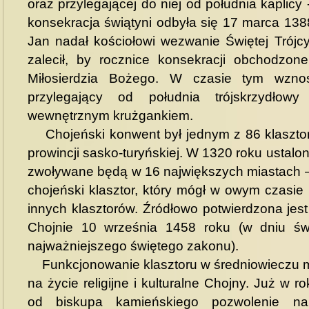
oraz przylegającej do niej od południa kaplicy
konsekracja świątyni odbyła się 17 marca 138
Jan nadał kościołowi wezwanie Świętej Trójcy,
zalecił, by rocznice konsekracji obchodzon
Miłosierdzia Bożego. W czasie tym wzn
przylegający od południa trójskrzydłow
wewnętrznym krużgankiem.
Chojeński konwent był jednym z 86 klaszto
prowincji sasko-turyńskiej. W 1320 roku ustalon
zwoływane będą w 16 największych miastach – 
chojeński klasztor, który mógł w owym czasie p
innych klasztorów. Źródłowo potwierdzona jest
Chojnie 10 września 1458 roku (w dniu św.
najważniejszego świętego zakonu).
Funkcjonowanie klasztoru w średniowieczu 
na życie religijne i kulturalne Chojny. Już w ro
od biskupa kamieńskiego pozwolenie na