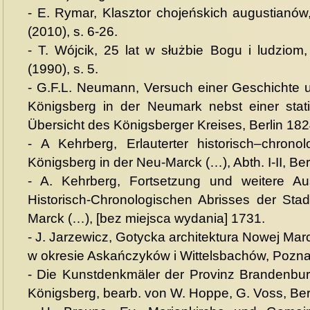
- E. Rymar, Klasztor chojeńskich augustianów,
(2010), s. 6-26.
- T. Wójcik, 25 lat w służbie Bogu i ludziom
(1990), s. 5.
- G.F.L. Neumann, Versuch einer Geschichte 
Königsberg in der Neumark nebst einer stati
Übersicht des Königsberger Kreises, Berlin 182
- A Kehrberg, Erlauterter historisch–chrono
Königsberg in der Neu-Marck (…), Abth. I-II, Ber
- A. Kehrberg, Fortsetzung und weitere Au
Historisch-Chronologischen Abrisses der Sta
Marck (…), [bez miejsca wydania] 1731.
- J. Jarzewicz, Gotycka architektura Nowej Mar
w okresie Askańczyków i Wittelsbachów, Pozn
- Die Kunstdenkmäler der Provinz Brandenburg
Königsberg, bearb. von W. Hoppe, G. Voss, Ber