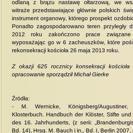
odlaną z brązu nastawę ołtarzową, we ws
witraże przedstawiające głównie polskich św
instrument organowy, którego prospekt ozdob
Ponadto zagospodarowano teren przyległy do
2012 roku zakończono prace związane 
wyposażając go w 6 zacheuszków, które poś
rekonsekracji kościoła 26 maja 2013 roku.
Z okazji 625 rocznicy konsekracji kościoła
opracowanie sporządził Michał Gierke
Źródła:
- M. Wernicke, Königsberg/Augustiner, 
Klosterbuch. Handbuch der Klöster, Stifte un
des 16. Jahrhunderts, (z serii: „Brandenburgi
Bd. 14), Hrsg. M. Bauch i in., Bd. I, Berlin 2007,