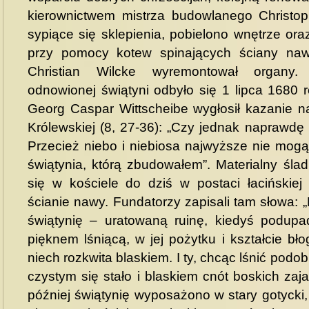
kierownictwem mistrza budowlanego Christo
sypiące się sklepienia, pobielono wnętrze or
przy pomocy kotew spinających ściany nawy
Christian Wilcke wyremontował organy.
odnowionej świątyni odbyło się 1 lipca 1680 ro
Georg Caspar Wittscheibe wygłosił kazanie n
Królewskiej (8, 27-36): „Czy jednak naprawd
Przecież niebo i niebiosa najwyższe nie mogą
świątynia, którą zbudowałem”. Materialny śla
się w kościele do dziś w postaci łacińskiej 
ścianie nawy. Fundatorzy zapisali tam słowa: „
świątynię – uratowaną ruinę, kiedyś podupa
pięknem lśniącą, w jej pożytku i kształcie b
niech rozkwita blaskiem. I ty, chcąc lśnić podob
czystym się stało i blaskiem cnót boskich zaja
później świątynię wyposażono w stary gotycki