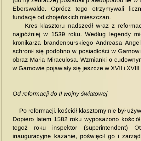
(domy żebracze) posiadali prawdopodobnie w B
Eberswalde. Oprócz tego otrzymywali licz
fundacje od chojeńskich mieszczan.
Kres klasztoru nadszedł wraz z reformacją
najpóźniej w 1539 roku. Według legendy mie
kronikarza brandenburskiego Andreasa Angelu
schronił się podobno w posiadłości w Garnowi
obraz Maria Miraculosa. Wzmianki o cudownym
w Garnowie pojawiały się jeszcze w XVII i XVIII
Od reformacji do II wojny światowej
Po reformacji, kościół klasztorny nie był używa
Dopiero latem 1582 roku wyposażono kościół 
tegoż roku inspektor (superintendent) O
inauguracyjne kazanie, poświęcił go i zarzą