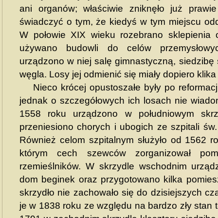
ani organów; właściwie zniknęło już prawi
świadczyć o tym, że kiedyś w tym miejscu od
W połowie XIX wieku rozebrano sklepienia 
używano budowli do celów przemysłowyc
urządzono w niej salę gimnastyczną, siedzibę 
węgla. Losy jej odmienić się miały dopiero klika 
Nieco krócej opustoszałe były po reformacji
jednak o szczegółowych ich losach nie wiadom
1558 roku urządzono w południowym skrzy
przeniesiono chorych i ubogich ze szpitali św
Również celom szpitalnym służyło od 1562 ro
którym cech szewców zorganizował pomi
rzemieślników. W skrzydle wschodnim urząd
dom beginek oraz przygotowano kilka pomie
skrzydło nie zachowało się do dzisiejszych c
je w 1838 roku ze względu na bardzo zły stan 