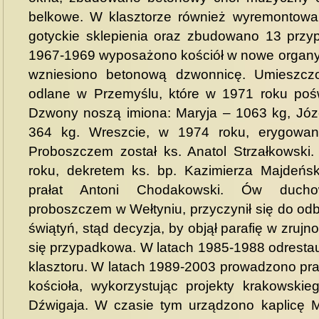
belkowe. W klasztorze również wyremontowa
gotyckie sklepienia oraz zbudowano 13 przyp
1967-1969 wyposażono kościół w nowe organy 
wzniesiono betonową dzwonnicę. Umieszcz
odlane w Przemyślu, które w 1971 roku poświ
Dzwony noszą imiona: Maryja – 1063 kg, Józe
364 kg. Wreszcie, w 1974 roku, erygowano 
Proboszczem został ks. Anatol Strzałkowski.
roku, dekretem ks. bp. Kazimierza Majdeńsk
prałat Antoni Chodakowski. Ów ducho
proboszczem w Wełtyniu, przyczynił się do od
świątyń, stąd decyzja, by objął parafię w zruj
się przypadkowa. W latach 1985-1988 odresta
klasztoru. W latach 1989-2003 prowadzono pr
kościoła, wykorzystując projekty krakowskie
Dźwigaja. W czasie tym urządzono kaplicę 