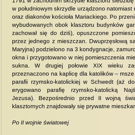
1791 w zachodnim skrzydle klasztoru siedzibę
w południowym skrzydle urządzono natomiast m
oraz diakonów kościoła Mariackiego. Po przen
wybudowanych obok klasztoru budynków garn
zachował się do dziś), opuszczone pomiesz
przez jednego z mieszczan. Dwuprzęsłową sal
Maryjna) podzielono na 3 kondygnacje, zamuro
okna i przygotowano w niej pomieszczenia mi
sukna. W drugiej połowie XIX wieku za
przeznaczono na kaplicę dla katolików – msze
parafii rzymsko-katolickiej w Schwedt (aż d
erygowano parafię rzymsko-katolicką Na
Jezusa). Bezpośrednio przed II wojną św
klasztornych znajdowały się prywatne mieszkan
Po II wojnie światowej