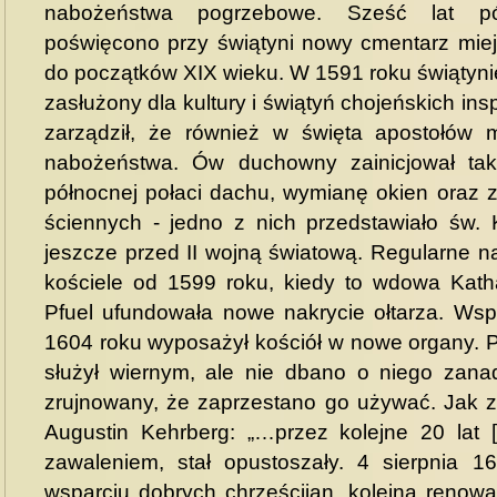
nabożeństwa pogrzebowe. Sześć lat pó
poświęcono przy świątyni nowy cmentarz miejs
do początków XIX wieku. W 1591 roku świątyn
zasłużony dla kultury i świątyń chojeńskich i
zarządził, że również w święta apostołów 
nabożeństwa. Ów duchowny zainicjował ta
północnej połaci dachu, wymianę okien oraz z
ściennych - jedno z nich przedstawiało św. K
jeszcze przed II wojną światową. Regularne 
kościele od 1599 roku, kiedy to wdowa Kat
Pfuel ufundowała nowe nakrycie ołtarza. W
1604 roku wyposażył kościół w nowe organy. Pr
służył wiernym, ale nie dbano o niego zana
zrujnowany, że zaprzestano go używać. Jak za
Augustin Kehrberg: „…przez kolejne 20 lat [
zawaleniem, stał opustoszały. 4 sierpnia 1
wsparciu dobrych chrześcijan, kolejną renow