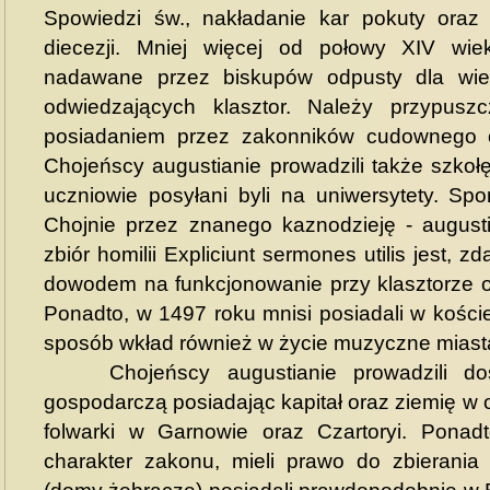
Spowiedzi św., nakładanie kar pokuty oraz
diecezji. Mniej więcej od połowy XIV wie
nadawane przez biskupów odpusty dla wier
odwiedzających klasztor. Należy przypusz
posiadaniem przez zakonników cudownego o
Chojeńscy augustianie prowadzili także szkołę 
uczniowie posyłani byli na uniwersytety. S
Chojnie przez znanego kaznodzieję - augus
zbiór homilii Expliciunt sermones utilis jest, 
dowodem na funkcjonowanie przy klasztorze oś
Ponadto, w 1497 roku mnisi posiadali w kości
sposób wkład również w życie muzyczne miast
Chojeńscy augustianie prowadzili dość
gospodarczą posiadając kapitał oraz ziemię w o
folwarki w Garnowie oraz Czartoryi. Ponad
charakter zakonu, mieli prawo do zbierania 