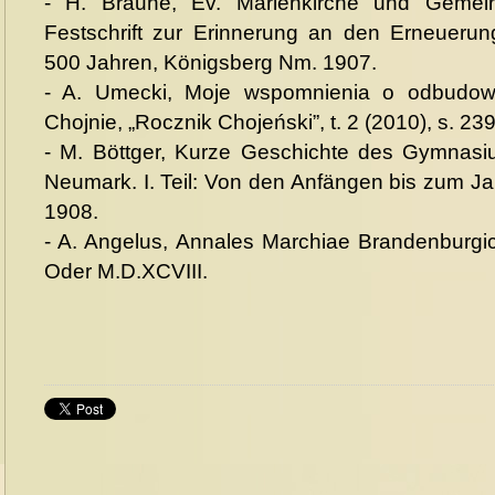
- H. Braune, Ev. Marienkirche und Gemei
Festschrift zur Erinnerung an den Erneuerun
500 Jahren, Königsberg Nm. 1907.
- A. Umecki, Moje wspomnienia o odbudowi
Chojnie, „Rocznik Chojeński”, t. 2 (2010), s. 23
- M. Böttger, Kurze Geschichte des Gymnasi
Neumark. I. Teil: Von den Anfängen bis zum J
1908.
- A. Angelus, Annales Marchiae Brandenburgic
Oder M.D.XCVIII.
do góry
drukuj
cofnij