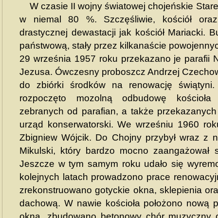
W czasie II wojny światowej chojeńskie Stare
w niemal 80 %. Szczęśliwie, kościół oraz 
drastycznej dewastacji jak kościół Mariacki.
państwową, stały przez kilkanaście powojennyc
29 września 1957 roku przekazano je parafii
Jezusa. Ówczesny proboszcz Andrzej Czechowi
do zbiórki środków na renowację świątyn
rozpoczęto mozolną odbudowę kościoł
zebranych od parafian, a także przekazanych 
urząd konserwatorski. We wrześniu 1960 rok
Zbigniew Wójcik. Do Chojny przybył wraz z n
Mikulski, który bardzo mocno zaangażował 
Jeszcze w tym samym roku udało się wyremo
kolejnych latach prowadzono prace renowacyjn
zrekonstruowano gotyckie okna, sklepienia o
dachową. W nawie kościoła położono nową p
okna, zbudowano betonowy chór muzyczny o