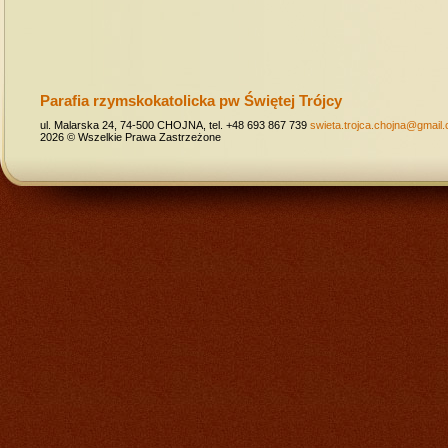
Parafia rzymskokatolicka pw Świętej Trójcy
ul. Malarska 24, 74-500 CHOJNA, tel. +48 693 867 739
swieta.trojca.chojna@gmail
2026 © Wszelkie Prawa Zastrzeżone