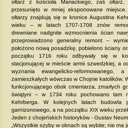
ołtarz z kościoła Mariackiego, zaś ołtarz, 
przesunięto w mniej eksponowane miejsce
ołtarzy znajdują się w kronice Augustina Keh
wieku – w latach 1707-1708 znów remon
drewniane nadgnite wzmocnienia ścian naw
przeprowadzono generalny remont – wymi
położono nową posadzkę, pobielono ściany or
początku 1716 roku odbywały się w koś
stacjonującej w mieście armii szwedzkiej, a 
wyznania ewangelicko-reformowanego, a
zamieszkałych wówczas w Chojnie katolików. W
funkcjonującego obok cmentarza, zmarłych g
świątyni – w 1734 roku pochowano tam mi
Kehrberga. W kolejnych latach budowla pr
garnizonowego, a na początku XIX wieku prze
Jeden z chojeńskich historyków - Gustav Neum
„Wszystkie szyby w oknach są wybite; nie ma ju