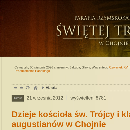
Czwartek, 06 sierpnia 2026 r.
imieniny: Jakuba, Sławy, Wincentego
Czwartek XVIII
Przemienienia Pańskiego
Historia
21
września
2012
wyświetleń: 8781
Historia
Dzieje kościoła św. Trójcy i k
augustianów w Chojnie