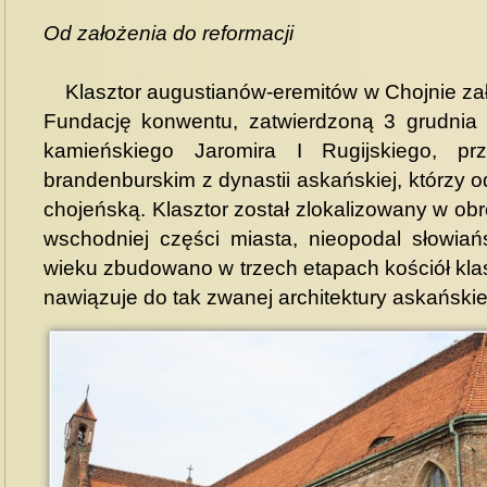
Od założenia do reformacji
Klasztor augustianów-eremitów w Chojnie zał
Fundację konwentu, zatwierdzoną 3 grudnia
kamieńskiego Jaromira I Rugijskiego, pr
brandenburskim z dynastii askańskiej, którzy o
chojeńską. Klasztor został zlokalizowany w o
wschodniej części miasta, nieopodal słowiań
wieku zbudowano w trzech etapach kościół kla
nawiązuje do tak zwanej architektury askańskie