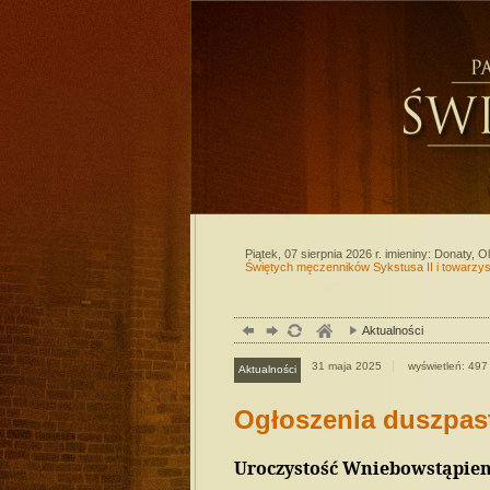
Piątek, 07 sierpnia 2026 r.
imieniny: Donaty, O
Świętych męczenników Sykstusa II i towarzys
Aktualności
31
maja
2025
wyświetleń: 497
Aktualności
Ogłoszenia duszpas
Uroczystość Wniebowstąpieni