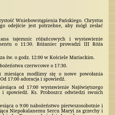
zystość Wniebowstąpienia Pańskiego. Chrystus
ego odejście jest potrzebne, aby mógł zesłać
iana tajemnic różańcowych i wystawienie
mentu o 11:30. Różaniec prowadzi III Róża
a św. o godz. 12:00 w Kościele Mariackim.
bożeństwa czerwcowe o 17:30.
k miesiąca modlimy się o nowe powołania
Od 17:00 adoracja i spowiedź.
iesiąca od 17:00 wystawienie Najświętszego
 i spowiedź. Ks. Proboszcz odwiedzi swoich
esiąca o 9:00 nabożeństwo pierwszosobotnie i
ąca Niepokalanemu Sercu Maryi za grzechy i