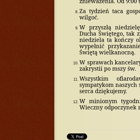
znieważenia. Od 9:00 
Za tydzień taca gosp
wilgoć.
W przyszłą niedzielę
Ducha Świętego, tak z
niedziela ta kończy 
wypełnić przykazani
Świętą wielkanocną.
W sprawach kancelary
zakrystii po mszy św.
Wszystkim ofiarod
sympatykom naszych ś
serca dziękujemy.
W minionym tygodniu
Wieczny odpoczynek r
do góry
drukuj
cofnij