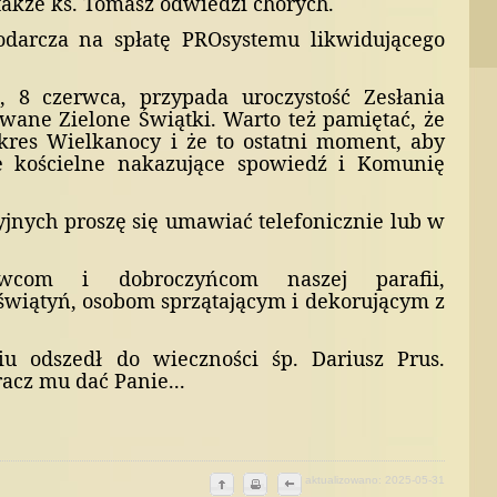
także ks. Tomasz odwiedzi chorych.
odarcza na spłatę PROsystemu likwidującego
, 8 czerwca, przypada uroczystość Zesłania
wane Zielone Świątki. Warto też pamiętać, że
okres Wielkanocy i że to ostatni moment, aby
e kościelne nakazujące spowiedź i Komunię
jnych proszę się umawiać telefonicznie lub w
awcom i dobroczyńcom naszej parafii,
wiątyń, osobom sprzątającym i dekorującym z
 odszedł do wieczności śp. Dariusz Prus.
acz mu dać Panie...
aktualizowano: 2025-05-31