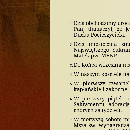
Dziś obchodzimy uroc
Pan, tłumaczył, że J
Ducha Pocieszyciela.
Dziś miesięczna zm
Najświętszego Sakra
Matek pw. MBNP.
Do końca września msz
W naszym kościele na
W pierwszy czwarte
kapłańskie i zakonne. 
W pierwszy piątek m
Sakramentu, adoracja
chorych za tydzień.
W pierwszą sobotę mi
Msza św. wynagradzaj