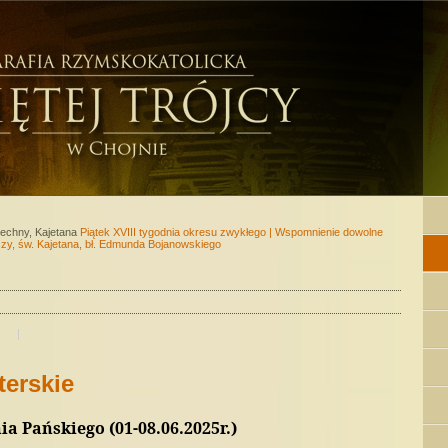
lechny, Kajetana
Piątek XVIII tygodnia okresu zwykłego | Wspomnienie dowolne
zy, św. Kajetana, bł. Edmunda Bojanowskiego
terskie
a Pańskiego (01-08.06.2025r.)