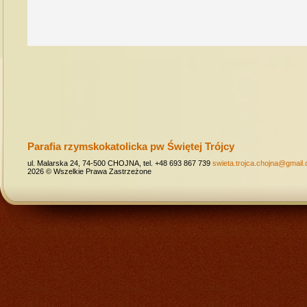
Parafia rzymskokatolicka pw Świętej Trójcy
ul. Malarska 24, 74-500 CHOJNA, tel. +48 693 867 739
swieta.trojca.chojna@gmail
2026 © Wszelkie Prawa Zastrzeżone