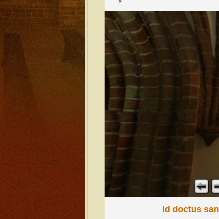
«
Id doctus san