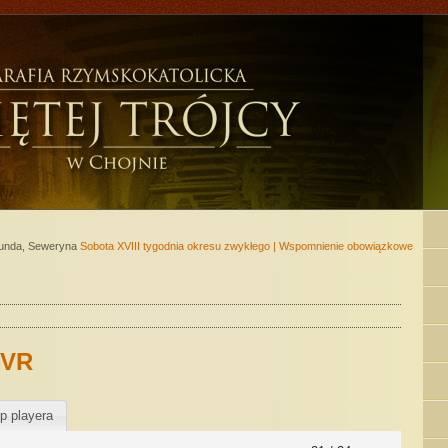
jmunda, Seweryna
Sobota XVIII tygodnia okresu zwykłego | Wspomnienie obowiązkowe
TVR
p playera