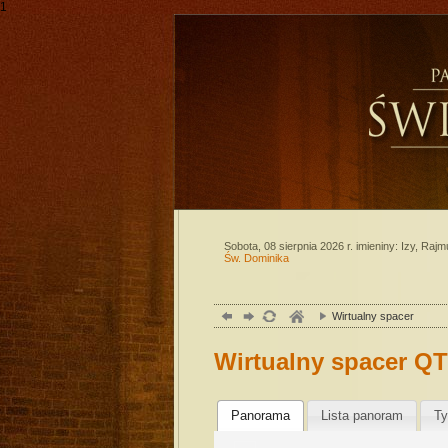
1
Sobota, 08 sierpnia 2026 r.
imieniny: Izy, Ra
Św. Dominika
Wirtualny spacer
Wirtualny spacer Q
Panorama
Lista panoram
Ty