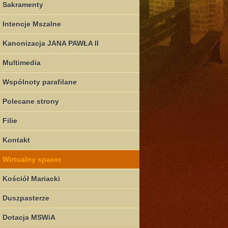
Sakramenty
Intencje Mszalne
Kanonizacja JANA PAWŁA II
Multimedia
Wspólnoty parafilane
Polecane strony
Filie
Kontakt
Wirtualny spacer
Kościół Mariacki
Duszpasterze
Dotacja MSWiA